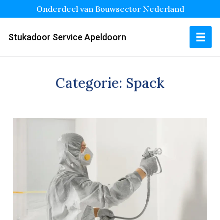
Onderdeel van Bouwsector Nederland
Stukadoor Service Apeldoorn
Categorie:
Spack