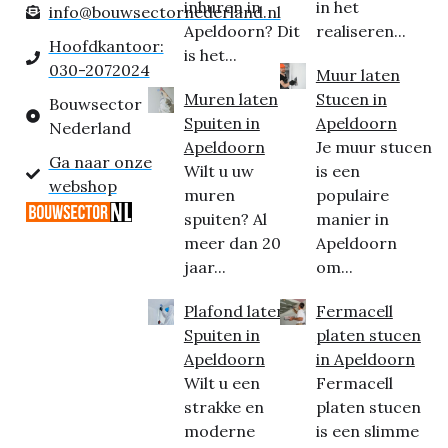
inhuren in
in het
info@bouwsectornederland.nl
Apeldoorn? Dit
realiseren...
Hoofdkantoor:
is het...
030-2072024
Muur laten
Muren laten
Stucen in
Bouwsector
Spuiten in
Apeldoorn
Nederland
Apeldoorn
Je muur stucen
Ga naar onze
Wilt u uw
is een
webshop
muren
populaire
spuiten? Al
manier in
meer dan 20
Apeldoorn
jaar...
om...
Plafond laten
Fermacell
Spuiten in
platen stucen
Apeldoorn
in Apeldoorn
Wilt u een
Fermacell
strakke en
platen stucen
moderne
is een slimme