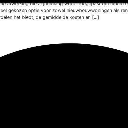
e afwerking die al jarenlang wordt toegepast om muren e
 veel gekozen optie voor zowel nieuwbouwwoningen als reno
rdelen het biedt, de gemiddelde kosten en […]