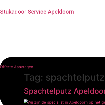
Stukadoor Service Apeldoorn
Offerte Aanvragen
Tag:
spachtelputz 
Spachtelputz Apeldoo