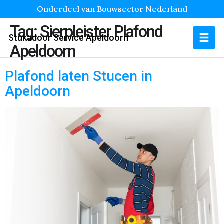
Onderdeel van Bouwsector Nederland
Tag:
Sierpleister Plafond
Stukadoor Service Apeldoorn
Apeldoorn
Plafond laten Stucen in
Apeldoorn