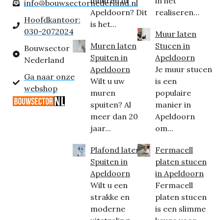
inhuren in
in het
info@bouwsectornederland.nl
Apeldoorn? Dit
realiseren...
Hoofdkantoor:
is het...
030-2072024
Muur laten
Muren laten
Stucen in
Bouwsector
Spuiten in
Apeldoorn
Nederland
Apeldoorn
Je muur stucen
Ga naar onze
Wilt u uw
is een
webshop
muren
populaire
spuiten? Al
manier in
meer dan 20
Apeldoorn
jaar...
om...
Plafond laten
Fermacell
Spuiten in
platen stucen
Apeldoorn
in Apeldoorn
Wilt u een
Fermacell
strakke en
platen stucen
moderne
is een slimme