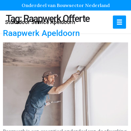
Onderdeel van Bouwsector Nederland
Tag:
Raapwerk Offerte
Stukadoor Service Apeldoorn
Raapwerk Apeldoorn