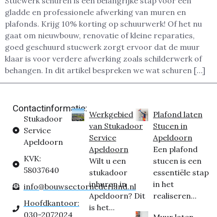
Stucwerk schuren is een belangrijke stap voor een
gladde en professionele afwerking van muren en
plafonds. Krijg 10% korting op schuurwerk! Of het nu
gaat om nieuwbouw, renovatie of kleine reparaties,
goed geschuurd stucwerk zorgt ervoor dat de muur
klaar is voor verdere afwerking zoals schilderwerk of
behangen. In dit artikel bespreken we wat schuren […]
Contactinformatie:
Werkgebied
Plafond laten
Stukadoor
van Stukadoor
Stucen in
Service
Service
Apeldoorn
Apeldoorn
Apeldoorn
Een plafond
KVK:
Wilt u een
stucen is een
58037640
stukadoor
essentiële stap
inhuren in
in het
info@bouwsectornederland.nl
Apeldoorn? Dit
realiseren...
Hoofdkantoor:
is het...
030-2072024