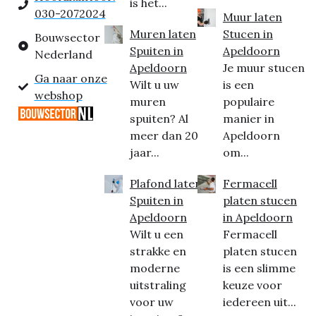
is het...
030-2072024
Muur laten
Muren laten
Stucen in
Bouwsector
Spuiten in
Apeldoorn
Nederland
Apeldoorn
Je muur stucen
Ga naar onze
Wilt u uw
is een
webshop
muren
populaire
spuiten? Al
manier in
meer dan 20
Apeldoorn
jaar...
om...
Plafond laten
Fermacell
Spuiten in
platen stucen
Apeldoorn
in Apeldoorn
Wilt u een
Fermacell
strakke en
platen stucen
moderne
is een slimme
uitstraling
keuze voor
voor uw
iedereen uit...