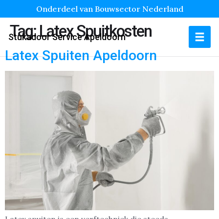
Onderdeel van Bouwsector Nederland
Tag:
Latex Spuitkosten
Stukadoor Service Apeldoorn
Latex Spuiten Apeldoorn