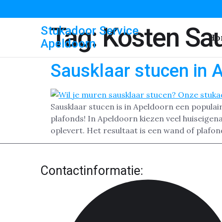
Tag:
Kosten Sau
Stukadoor Service
Ho
Apeldoorn
Sausklaar stucen in 
Sausklaar stucen is in Apeldoorn een popul
plafonds! In Apeldoorn kiezen veel huiseige
oplevert. Het resultaat is een wand of plafon
Contactinformatie: