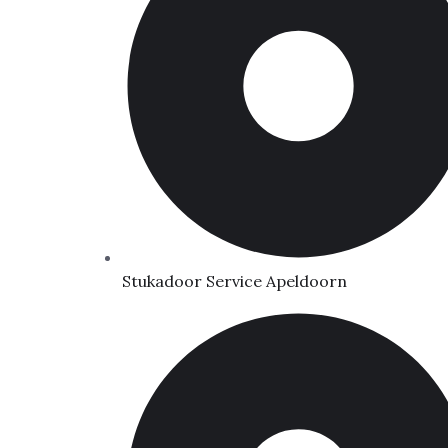
Stukadoor Service Apeldoorn