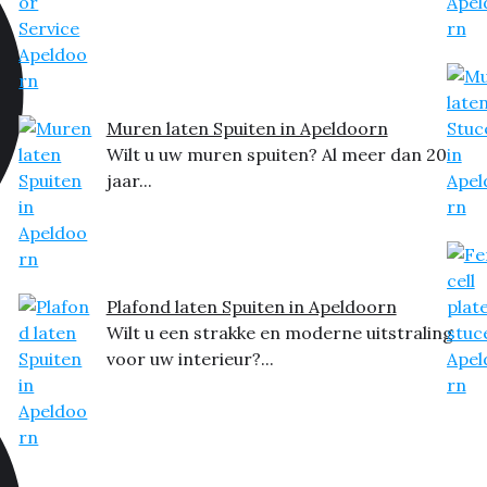
Muren laten Spuiten in Apeldoorn
Wilt u uw muren spuiten? Al meer dan 20
jaar...
Plafond laten Spuiten in Apeldoorn
Wilt u een strakke en moderne uitstraling
voor uw interieur?...