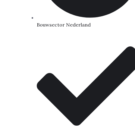
Bouwsector Nederland