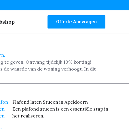
bshop
Offerte Aanvragen
 te geven. Ontvang tijdelijk 10% korting!
ls de waarde van de woning verhoogt. In dit
Plafond laten Stucen in Apeldoorn
Een plafond stucen is een essentiële stap in
het realiseren...