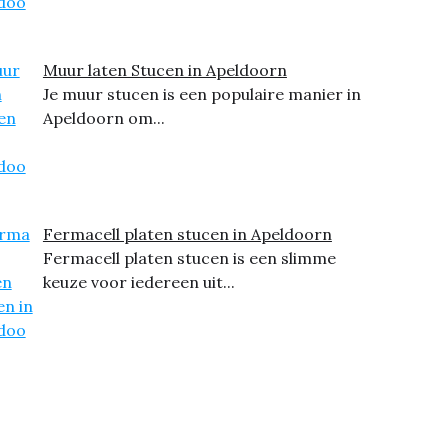
Muur laten Stucen in Apeldoorn
Je muur stucen is een populaire manier in
Apeldoorn om...
Fermacell platen stucen in Apeldoorn
Fermacell platen stucen is een slimme
keuze voor iedereen uit...