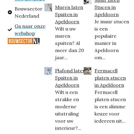
Muren laten
Stucen in
Bouwsector
Spuiten in
Apeldoorn
Nederland
Apeldoorn
Je muur stucen
Ga naar onze
Wilt u uw
is een
webshop
muren
populaire
spuiten? Al
manier in
meer dan 20
Apeldoorn
jaar...
om...
Plafond laten
Fermacell
Spuiten in
platen stucen
Apeldoorn
in Apeldoorn
Wilt u een
Fermacell
strakke en
platen stucen
moderne
is een slimme
uitstraling
keuze voor
voor uw
iedereen uit...
interieur?...