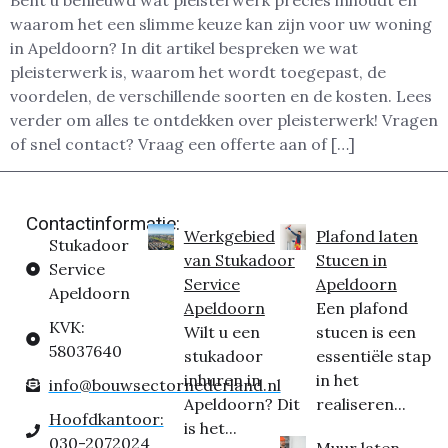
Bent u benieuwd wat pleisterwerk precies inhoudt en
waarom het een slimme keuze kan zijn voor uw woning
in Apeldoorn? In dit artikel bespreken we wat
pleisterwerk is, waarom het wordt toegepast, de
voordelen, de verschillende soorten en de kosten. Lees
verder om alles te ontdekken over pleisterwerk! Vragen
of snel contact? Vraag een offerte aan of […]
Contactinformatie:
Werkgebied
Plafond laten
Stukadoor
van Stukadoor
Stucen in
Service
Service
Apeldoorn
Apeldoorn
Apeldoorn
Een plafond
KVK:
Wilt u een
stucen is een
58037640
stukadoor
essentiële stap
inhuren in
in het
info@bouwsectornederland.nl
Apeldoorn? Dit
realiseren...
Hoofdkantoor:
is het...
030-2072024
Muur laten