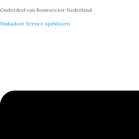
Onderdeel van Bouwsector Nederland
Stukadoor Service Apeldoorn