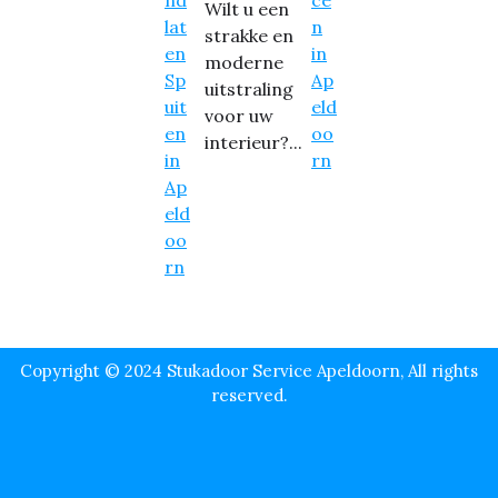
Wilt u een
strakke en
moderne
uitstraling
voor uw
interieur?...
Copyright © 2024 Stukadoor Service Apeldoorn, All rights
reserved.