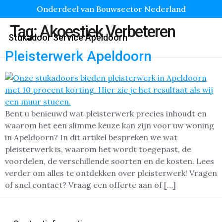
Onderdeel van Bouwsector Nederland
Tag:
Akoestiek Verbeteren
Stukadoor Service Apeldoorn
Pleisterwerk Apeldoorn
Bent u benieuwd wat pleisterwerk precies inhoudt en
waarom het een slimme keuze kan zijn voor uw woning
in Apeldoorn? In dit artikel bespreken we wat
pleisterwerk is, waarom het wordt toegepast, de
voordelen, de verschillende soorten en de kosten. Lees
verder om alles te ontdekken over pleisterwerk! Vragen
of snel contact? Vraag een offerte aan of […]